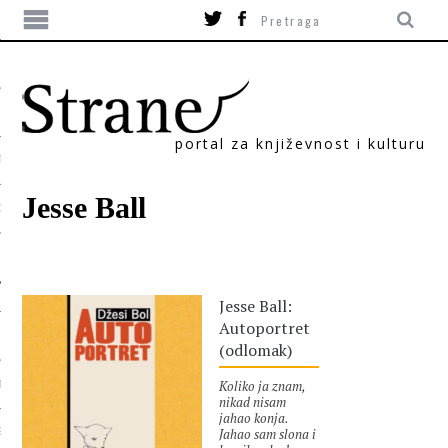
portal za književnost i kulturu
TIKA
Jesse Ball
ORI
Jesse Ball:
Autoportret
(odlomak)
Koliko ja znam,
T
nikad nisam
jahao konja.
Jahao sam slona i
SUM