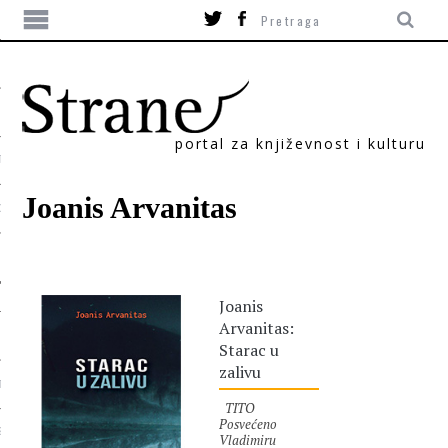
portal za književnost i kulturu
TIKA
Joanis Arvanitas
ORI
Joanis
Arvanitas:
Starac u
zalivu
T
TITO
Posvećeno
SUM
Vladimiru