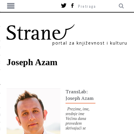
portal za književnost i kulturu
TIKA
Joseph Azam
ORI
TransLab:
Joseph Azam
Prezime, ime,
srednje ime
T
Većinu dana
provedem
skrivajući se
SUM
naočigled svijeta.