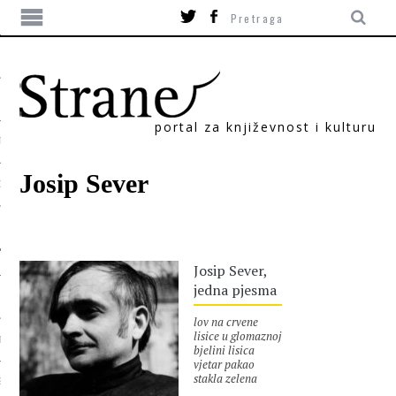
portal za književnost i kulturu
TIKA
Josip Sever
ORI
Josip Sever,
jedna pjesma
lov na crvene
lisice u glomaznoj
T
bjelini lisica
vjetar pakao
stakla zelena
SUM
dupla drska krčag