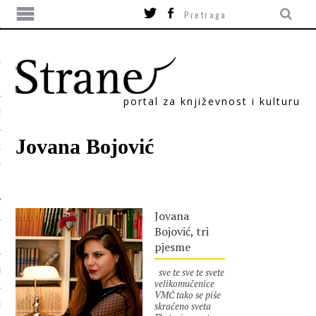
portal za književnost i kulturu
TIKA
Jovana Bojović
ORI
Jovana
Bojović, tri
pjesme
sve te sve te svete
T
velikomučenice
VMČ tako se piše
skraćeno sveta
SUM