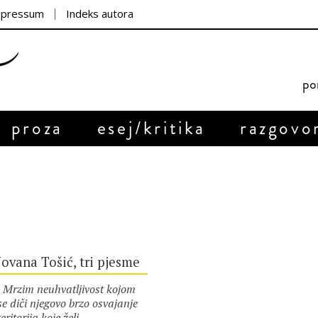
mpressum
Indeks autora
por
proza
esej/kritika
razgovo
Jovana Tošić, tri pjesme
Mrzim neuhvatljivost kojom
se diči njegovo brzo osvajanje
teritorija koje želi