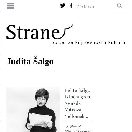
portal za književnost i kulturu
TIKA
Judita Šalgo
ORI
Judita Šalgo:
Istočni greh
Nenada
Mitrova
T
(odlomak...
6. Nenad
SUM
Mitrov[i] se ubio