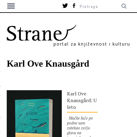
portal za književnost i kulturu
TIKA
Karl Ove Knausgård
ORI
Karl Ove
Knausgård: U
leto
Mačke Juče po
T
podne sam
zatekao zečju
glavu na
SUM