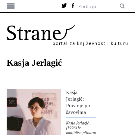
portal za književnost i kulturu
TIKA
Kasja Jerlagić
ORI
Kasja
Jerlagić:
Pucanje po
šavovima
T
Kasja Jerlagić
(1996) je
SUM
multidisciplinarna