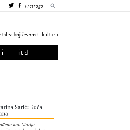
tal za književnost i kulturu
ri
itd
arina Sarić: Kuća
rana
ena kao Marija