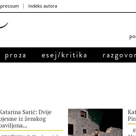
mpressum
Indeks autora
por
proza
esej/kritika
razgovo
Katarina Sarić: Dvije
Kat
pjesme iz ženskog
Pi
paviljona...
Rođ