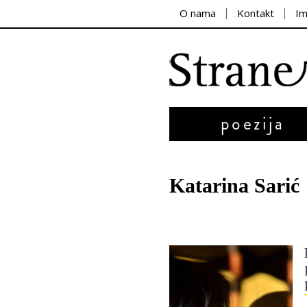
O nama
Kontakt
I
poezija
Katarina Sarić