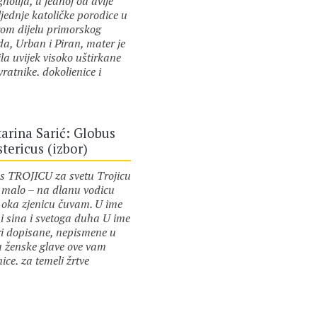
olija, u jednoj od dvije
jednje katoličke porodice u
rom dijelu primorskog
da, Urban i Piran, mater je
la uvijek visoko uštirkane
ratnike, dokoljenice i
je na brižljivo peglane
or :
Katarina Sarić
e babe Gospave, koja je
iže pod palicom
ostanske discipline, u
arina Sarić: Globus
čitom strahu da njena
tericus (izbor)
ja, bujna ljepota ne krene
izaziva muške pa da završi
 TROJICU za svetu Trojicu
 majka joj, za koju govore
 malo – na dlanu vodicu
e lokalna fuksa koja visi za
 oka zjenicu čuvam. U ime
kovima i dočekuje pomorce
 i sina i svetoga duha U ime
irenih nogu. Tu Marijinu
ri dopisane, nepismene u
ku, Gospavinu nepokornu
a ženske glave ove vam
 Nikoliju, Niku, jedne, što
ice, za temelj žrtve
ića, što od južine, pijane
enice krsti se jedna žena,
i, ekipa momaka „lokal-
or :
Katarina Sarić
ijeljena na vas trojicu
riota“, odvlače…
nopravnih snaga – Junaci!