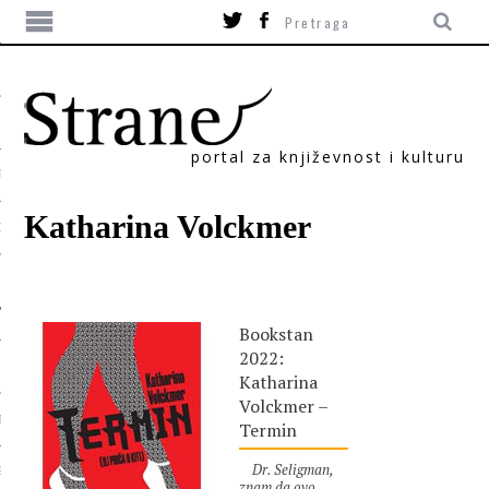
portal za književnost i kulturu
TIKA
Katharina Volckmer
ORI
Bookstan
2022:
Katharina
Volckmer –
T
Termin
Dr. Seligman,
SUM
znam da ovo