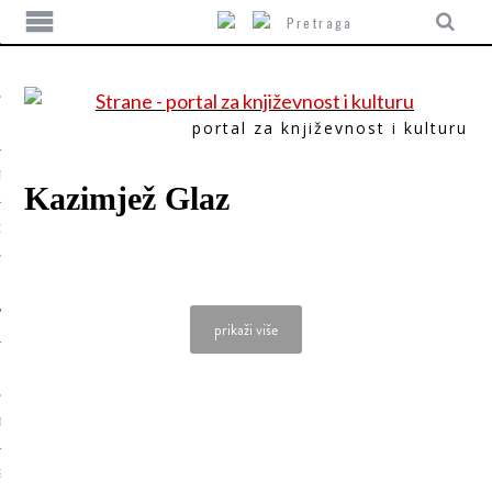
portal za književnost i kulturu
TIKA
Kazimjež Glaz
ORI
prikaži više
T
SUM