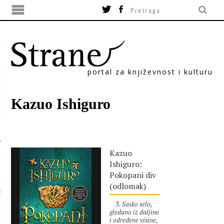
portal za književnost i kulturu
TIKA
Kazuo Ishiguro
ORI
Kazuo
Ishiguro:
Pokopani div
(odlomak)
T
3. Sasko selo,
gledano iz daljine
SUM
i određene visine,