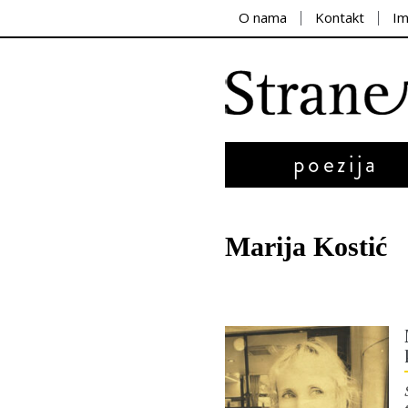
O nama
Kontakt
I
poezija
Marija Kostić