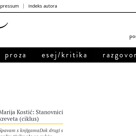
mpressum
Indeks autora
por
proza
esej/kritika
razgovo
Marija Kostić: Stanovnici
kreveta (ciklus)
Spavam s knjigamaDok drugi s