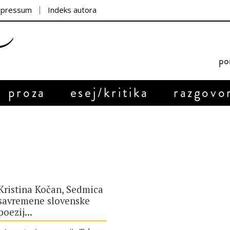
mpressum
Indeks autora
por
proza
esej/kritika
razgovo
Kristina Kočan, Sedmica
savremene slovenske
poezij...