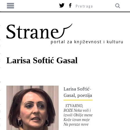
portal za književnost i kulturu
TIKA
Larisa Softić Gasal
ORI
Larisa Softić-
Gasal, poezija
STVARNO,
BOŽE Neka voli i
T
izvoli Obilje mene
Kože izvan moje
Na poraze nove
SUM
Neka misli tko što