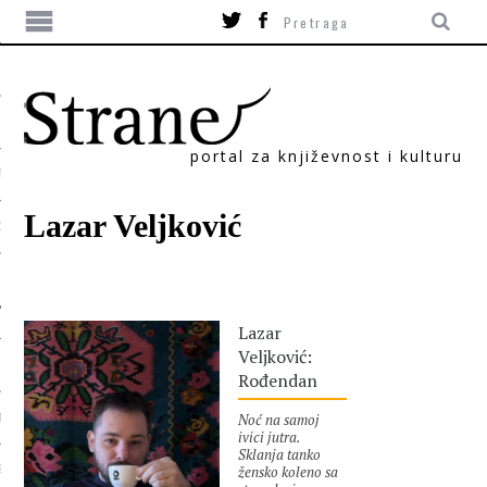
portal za književnost i kulturu
TIKA
Lazar Veljković
ORI
Lazar
Veljković:
Rođendan
Noć na samoj
T
ivici jutra.
Sklanja tanko
žensko koleno sa
SUM