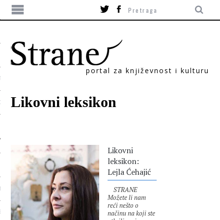
portal za književnost i kulturu
TIKA
Likovni leksikon
ORI
Likovni
leksikon:
Lejla Ćehajić
STRANE
T
Možete li nam
reći nešto o
načinu na koji ste
SUM