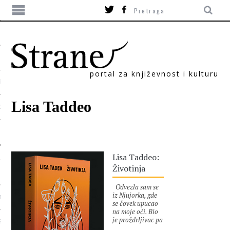
portal za književnost i kulturu
TIKA
Lisa Taddeo
ORI
Lisa Taddeo:
Životinja
Odvezla sam se
iz Njujorka, gde
T
se čovek upucao
na moje oči. Bio
je proždrljivac pa
SUM
je krv koja je