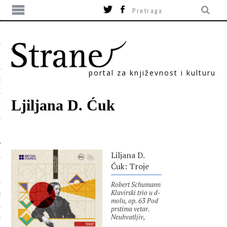
portal za književnost i kulturu
TIKA
Ljiljana D. Ćuk
ORI
Liljana D.
Ćuk: Troje
Robert Schumann
Klavirski trio u d-
T
molu, op. 63 Pod
prstima vetar.
Neuhvatljiv,
SUM
prisutan,