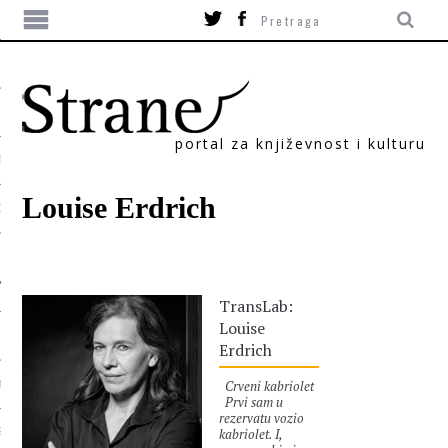
portal za književnost i kulturu
TIKA
Louise Erdrich
ORI
TransLab:
Louise
Erdrich
Crveni kabriolet
T
Prvi sam u
rezervatu vozio
kabriolet. I,
SUM