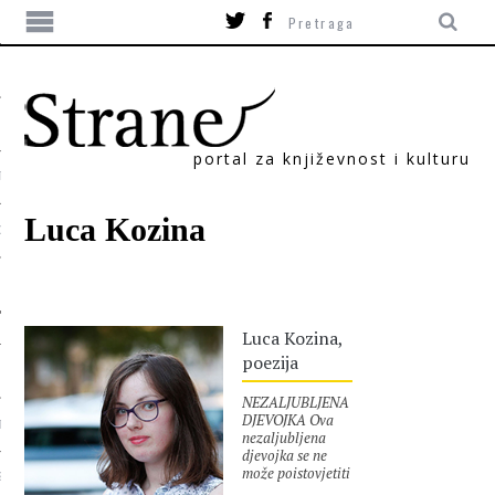
portal za književnost i kulturu
TIKA
Luca Kozina
ORI
Luca Kozina,
poezija
NEZALJUBLJENA
DJEVOJKA Ova
T
nezaljubljena
djevojka se ne
može poistovjetiti
SUM
s popularnom