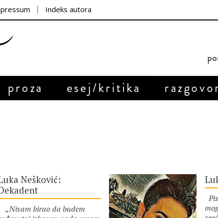
mpressum
Indeks autora
por
proza
esej/kritika
razgovo
Luka Nešković:
Lu
Dekadent
Pis
mog
„Nisam birao da budem
sreć