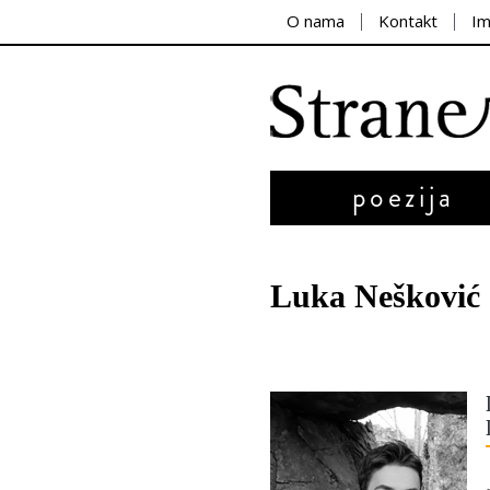
O nama
Kontakt
I
poezija
Luka Nešković