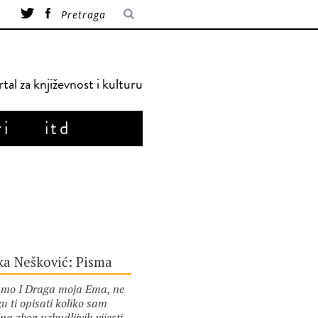
tal za književnost i kulturu
ri
itd
ka Nešković: Pisma
mo I Draga moja Ema, ne
u ti opisati koliko sam
na zbog uzbudljivih vijesti