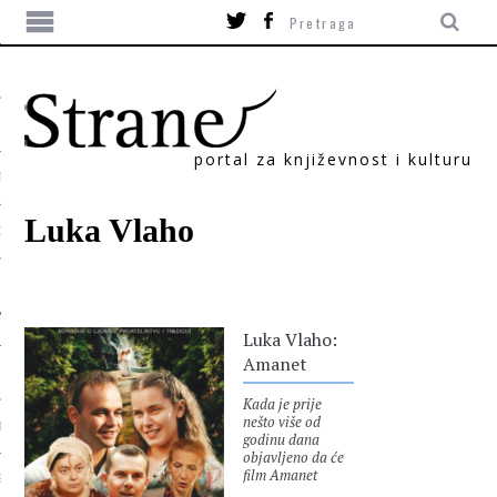
portal za književnost i kulturu
TIKA
Luka Vlaho
ORI
Luka Vlaho:
Amanet
Kada je prije
nešto više od
T
godinu dana
objavljeno da će
film Amanet
SUM
(Mirza Begović,