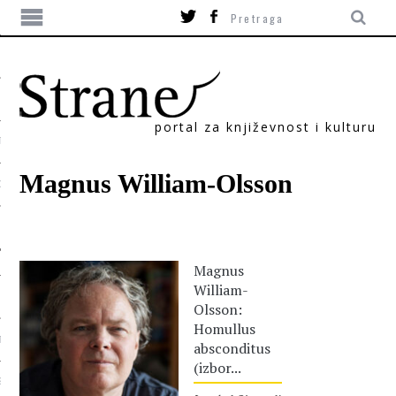
portal za književnost i kulturu
TIKA
Magnus William-Olsson
ORI
Magnus
William-
Olsson:
Homullus
T
absconditus
(izbor...
SUM