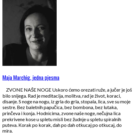
Maja Marchig, jedna pjesma
ZVONE NAŠE NOGE Uskoro ćemo orezati ruže, a jučer je još
bilo snijega. Rad je meditacija, molitva, rad je život, koraci,
disanje. S noge na nogu, iz grla do grla, stopala, lica, sve su moje
sestre. Bez baletnih papučica, bez bombona, bez lutaka,
prinčeva i konja. Hodnicima, zvone naše noge, nečujna lica
prekrivene kose u spletu misli bez žudnje u spletu spiralnih
puteva. Korak po korak, dah po dah otkucaj po otkucaj, do
mira.