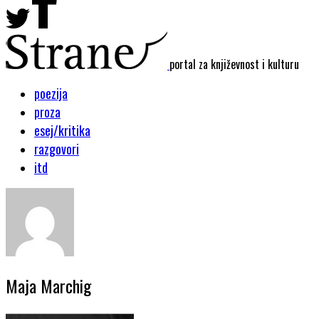
portal za književnost i kulturu
poezija
proza
esej/kritika
razgovori
itd
Maja Marchig