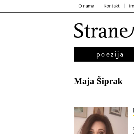
O nama
Kontakt
I
poezija
Maja Šiprak