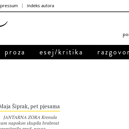
mpressum
Indeks autora
por
proza
esej/kritika
razgovo
Maja Šiprak, pet pjesama
JANTARNA ZORA Krenula
sam napokon skupila hrabrost
promijenila grad, posao,