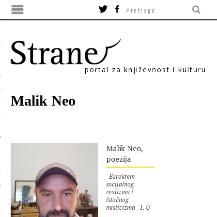
portal za književnost i kulturu
TIKA
Malik Neo
ORI
Malik Neo,
poezija
Eurokrem
socijalnog
T
realizma i
istočnog
misticizma 1. U
SUM
meni se sastaju