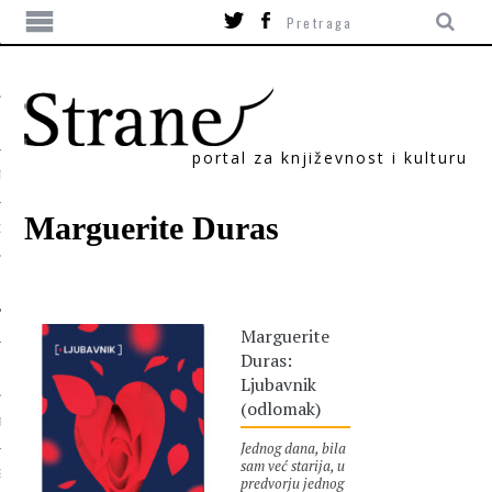
portal za književnost i kulturu
TIKA
Marguerite Duras
ORI
Marguerite
Duras:
Ljubavnik
(odlomak)
T
Jednog dana, bila
sam već starija, u
SUM
predvorju jednog