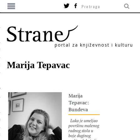
portal za književnost i kulturu
TIKA
Marija Tepavac
ORI
Marija
Tepavac:
Bundeva
Luka je umeljao
T
površinu malenog
radnog stola u
boje duginog
SUM