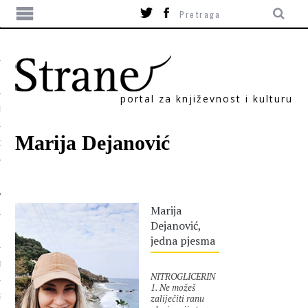
portal za književnost i kulturu
TIKA
Marija Dejanović
ORI
Marija
Dejanović,
jedna pjesma
T
NITROGLICERIN
1. Ne možeš
zaliječiti ranu
SUM