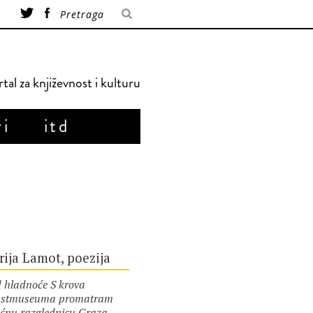
tal za književnost i kulturu
ri
itd
ija Lamot, poezija
hladnoće S krova
stmuseuma promatram
ićnu razglednicu Graza.