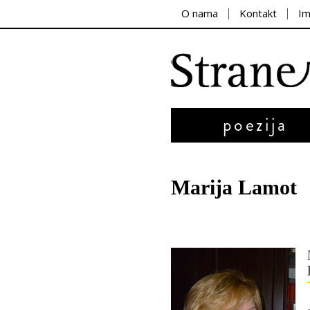
O nama
Kontakt
I
poezija
Marija Lamot