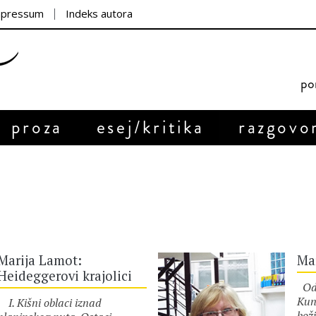
mpressum
Indeks autora
por
proza
esej/kritika
razgovo
Marija Lamot:
Mar
Heideggerovi krajolici
Od 
Kun
I. Kišni oblaci iznad
bož