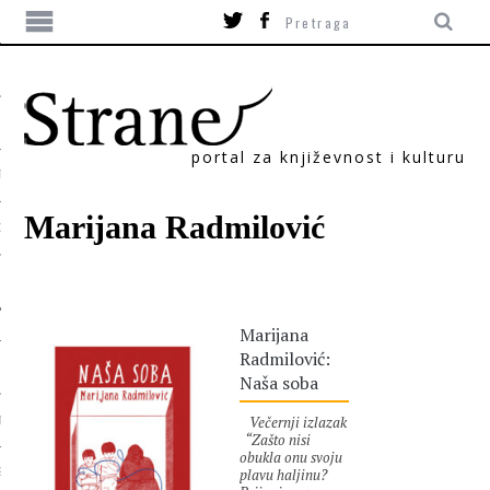
portal za književnost i kulturu
TIKA
Marijana Radmilović
ORI
Marijana
Radmilović:
Naša soba
Večernji izlazak
T
“Zašto nisi
obukla onu svoju
plavu haljinu?
SUM