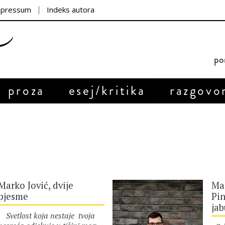
mpressum
Indeks autora
por
proza
esej/kritika
razgovo
Marko Jović, dvije
Mar
pjesme
Pin
jab
Svetlost koja nestaje tvoja