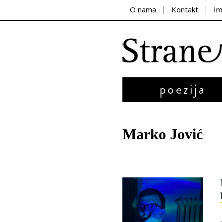
O nama
Kontakt
I
poezija
Marko Jović