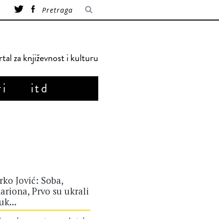
tal za književnost i kulturu
ri
itd
ko Jović: Soba,
ariona, Prvo su ukrali
uk...