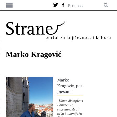
portal za književnost i kulturu
TIKA
Marko Kragović
ORI
Marko
Kragović, pet
pjesama
Homo distopicus
T
Pomiren U
razvejanosti od
lišća i amonijaka
SUM