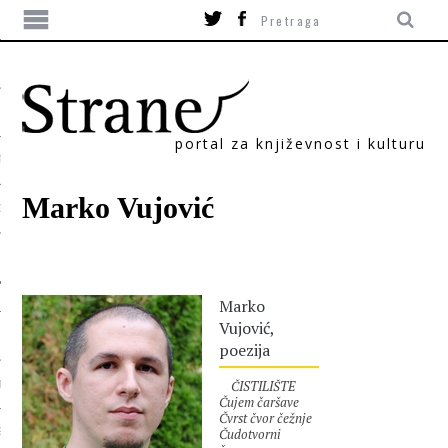
portal za književnost i kulturu
TIKA
Marko Vujović
ORI
Marko
Vujović,
poezija
ČISTILIŠTE
T
Čujem čaršave
Čvrst čvor čežnje
Čudotvorni
SUM