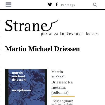
portal za književnost i kulturu
TIKA
Martin Michael Driessen
ORI
Martin
Michael
Driessen: Na
rijekama
T
(odlomak)
Nakon otprilike
SUM
pola sata osjetio