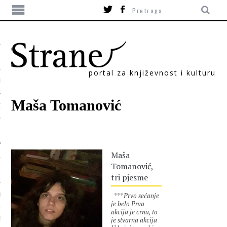
portal za književnost i kulturu
TIKA
Maša Tomanović
ORI
Maša
Tomanović,
tri pjesme
*** Prvo sećanje
T
je belo Prva
akcija je crna, to
je stvarna akcija
SUM