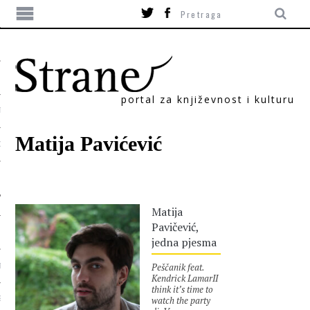
portal za književnost i kulturu
TIKA
Matija Pavićević
ORI
Matija
Pavičević,
jedna pjesma
Peščanik feat.
T
Kendrick LamarII
think it’s time to
watch the party
SUM