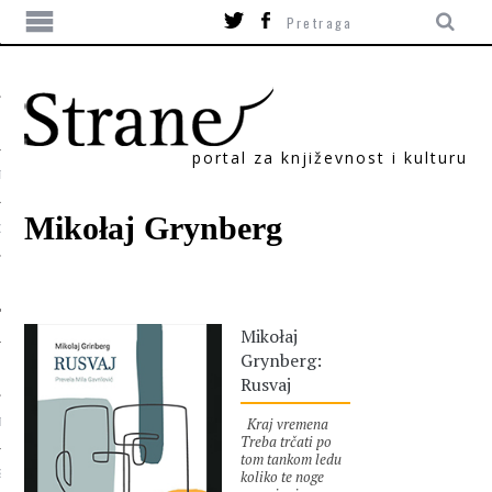
portal za književnost i kulturu
TIKA
Mikołaj Grynberg
ORI
Mikołaj
Grynberg:
Rusvaj
Kraj vremena
T
Treba trčati po
tom tankom ledu
koliko te noge
SUM