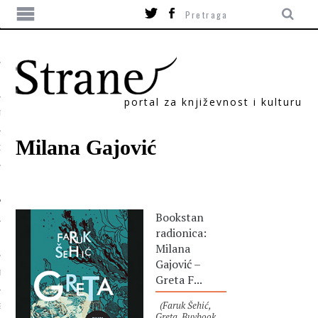
portal za književnost i kulturu
TIKA
Milana Gajović
ORI
Bookstan
radionica:
Milana
Gajović –
T
Greta F...
(Faruk Šehić,
SUM
Greta, Buybook,