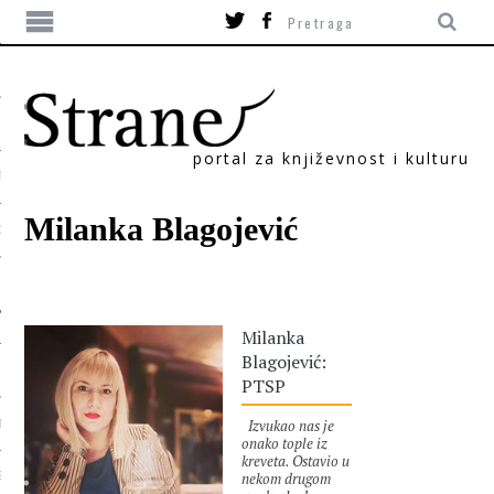
portal za književnost i kulturu
TIKA
Milanka Blagojević
ORI
Milanka
Blagojević:
PTSP
Izvukao nas je
T
onako tople iz
kreveta. Ostavio u
nekom drugom
SUM