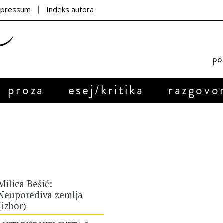
mpressum
Indeks autora
por
proza
esej/kritika
razgovo
Milica Bešić:
Neuporediva zemlja
(izbor)