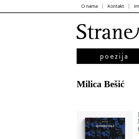
O nama
Kontakt
I
poezija
Milica Bešić