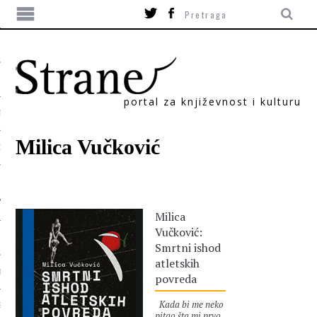
portal za književnost i kulturu
TIKA
Milica Vučković
ORI
Milica
Vučković:
Smrtni ishod
atletskih
T
povreda
Kada bi me neko
SUM
pitao šta mi prvo