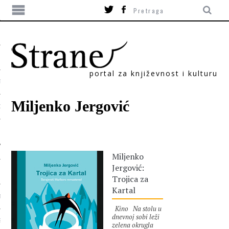
portal za književnost i kulturu
TIKA
Miljenko Jergović
ORI
Miljenko
Jergović:
Trojica za
Kartal
T
Kino Na stolu u
dnevnoj sobi leži
SUM
zelena okrugla