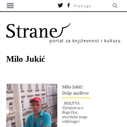
portal za književnost i kulturu
TIKA
Milo Jukić
ORI
Milo Jukić:
Dvije molitve
MOLITVA
Vjerujem ja u
T
Boga Oca,
stvoritelja svega
vidljivoga i
SUM
nevidljivoga.