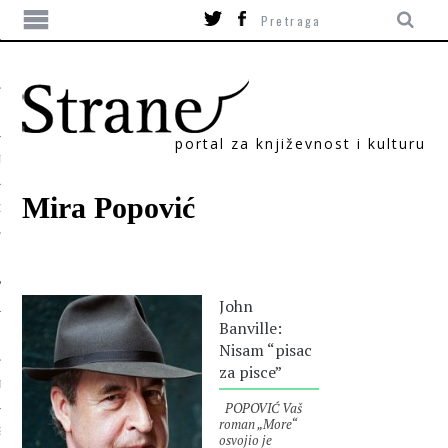
portal za književnost i kulturu
TIKA
Mira Popović
ORI
John
Banville:
Nisam “pisac
za pisce”
T
POPOVIĆ Vaš
roman „More“
SUM
osvojio je