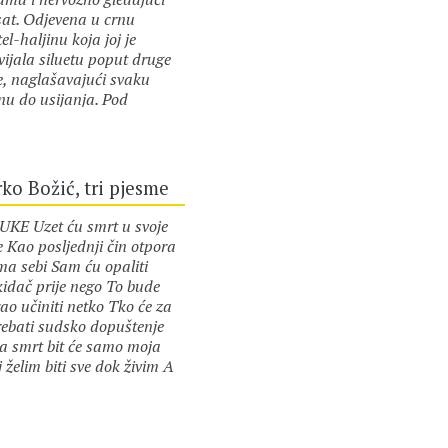
sat. Odjevena u crnu
el-haljinu koja joj je
vijala siluetu poput druge
e, naglašavajući svaku
nu do usijanja. Pod
vjetom iznad šanka, haljina
or :
Mirko Božić
jajila kao da je od kristala,
ena ukrštena koljena virila
ispod ruba. Kad je ušao,
ko Božić, tri pjesme
va se pravila da ništa ne
. Tek kad joj je prišao i
E Uzet ću smrt u svoje
o joj poljubac s leđa,
e Kao posljednji čin otpora
ovorila je. „Kasniš.“
ma sebi Sam ću opaliti
oj se ljutiti. Zadržali smo
kidač prije nego To bude
od njenih, a malog je
ao učiniti netko Tko će za
ije trebalo spakirati za
trebati sudsko dopuštenje
urziju. Ići će u Beč sa…
a smrt bit će samo moja
 želim biti sve dok živim A
 jednom izgubim
or :
Mirko Božić
sobnost Da sam obrišem
titu guzicu Tada ću za inat
 i svima Uzeti stvar u svoje