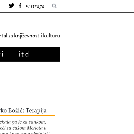
tal za književnost i kulturu
ri
itd
ko Božić: Terapija
ala ga je za šankom,
deći sa čašom Merlota u
ama i nervozno gledajući