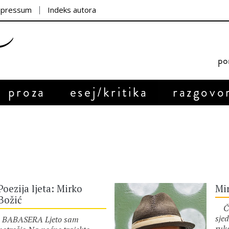
mpressum
Indeks autora
por
proza
esej/kritika
razgovo
Poezija ljeta: Mirko
Mir
Božić
Ček
sje
BABASERA Ljeto sam
ruk