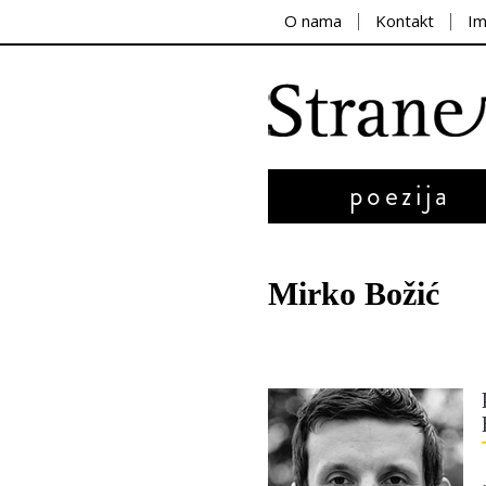
O nama
Kontakt
I
poezija
Mirko Božić