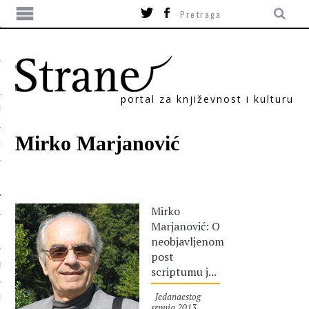
portal za književnost i kulturu
TIKA
Mirko Marjanović
ORI
Mirko
Marjanović: O
neobjavljenom
post
T
scriptumu j...
Jedanaestog
SUM
srpnja 2013.