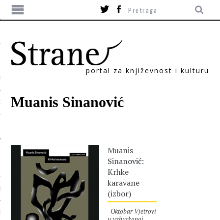
portal za književnost i kulturu
TIKA
Muanis Sinanović
ORI
Muanis
Sinanović:
Krhke
karavane
T
(izbor)
Oktobar Vjetrovi
SUM
u uzburkanoj,